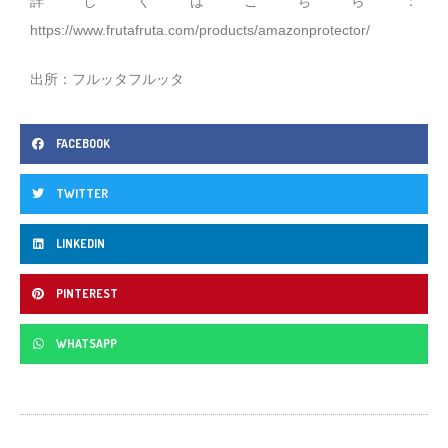
詳しくはこちら：
https://www.frutafruta.com/products/amazonprotector/
出所：フルッタフルッタ
FACEBOOK
TWITTER
LINKEDIN
PINTEREST
WHATSAPP