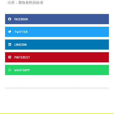
出所：農牧食料供給省
FACEBOOK
TWITTER
LINKEDIN
PINTEREST
WHATSAPP