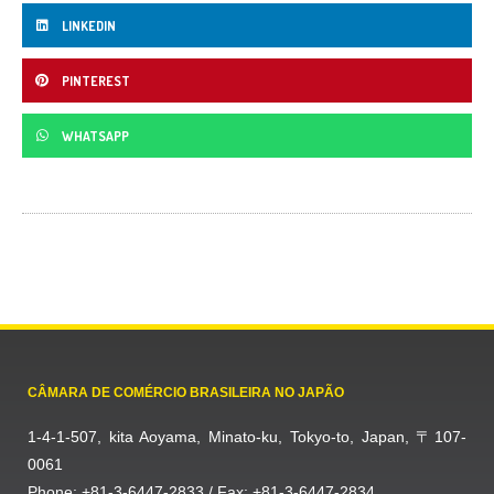
LINKEDIN
PINTEREST
WHATSAPP
CÂMARA DE COMÉRCIO BRASILEIRA NO JAPÃO
1-4-1-507, kita Aoyama, Minato-ku, Tokyo-to, Japan, 〒107-
0061
Phone: +81-3-6447-2833 / Fax: +81-3-6447-2834