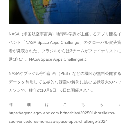
NASA（米国航空宇宙局）地球科学課が主催するアプリ開発イ
ベント「NASA Space Apps Challenge」のグローバル賞受賞
者が発表された。ブラジルからは3チームがファイナリストに
選ばれた。NASA Space Apps Challengeは、
NASAやブラジル宇宙計画（PEB）などの機関が無料公開する
データを利用して世界的な課題の解決に挑む世界最大のハッ
カソンで、昨年の10月5日、6日に開催された。
詳細はこちら：
https://agenciagov.ebc.com.br/noticias/202501/brasileiros-
sao-vencedores-no-nasa-space-apps-challenge-2024