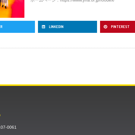
ER
LINKEDIN
PINTEREST
O
〒107-0061