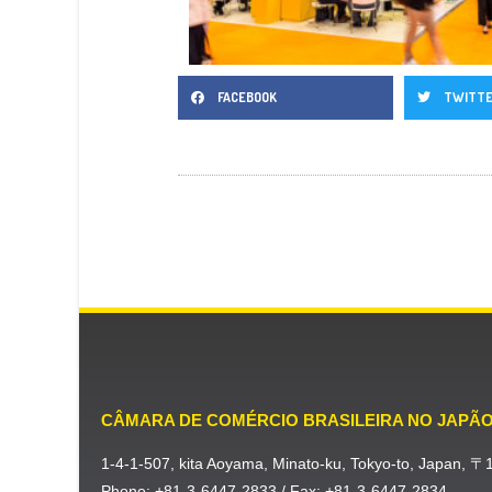
FACEBOOK
TWITT
CÂMARA DE COMÉRCIO BRASILEIRA NO JAPÃ
1-4-1-507, kita Aoyama, Minato-ku, Tokyo-to, Japan, 
Phone: +81-3-6447-2833 / Fax: +81-3-6447-2834