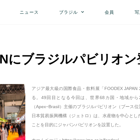
ニュース
ブラジル
会員
写
APANにブラジルパビリオ
アジア最大級の国際食品・飲料展「FOODEX JAPA
る。49回目となる今回は、世界68カ国・地域から
（Apex−Brasil）主催のブラジルパビリオン（ブース
日本貿易振興機構（ジェトロ）は、水産物を中心とし
ことを目的にジャパンパビリオンを設置した。
ホームページ：
https://www.jma.or.jp/foodex/