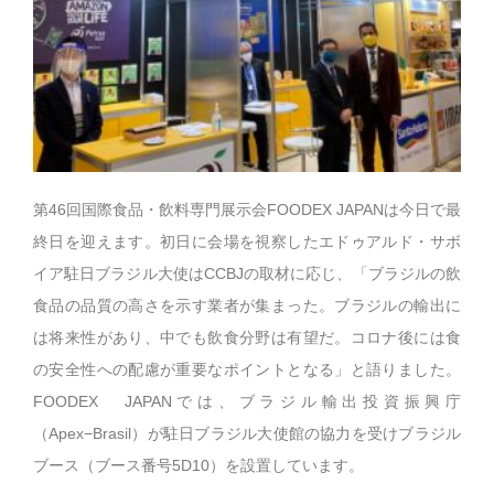
第46回国際食品・飲料専門展示会FOODEX JAPANは今日で最
終日を迎えます。初日に会場を視察したエドゥアルド・サボ
イア駐日ブラジル大使はCCBJの取材に応じ、「ブラジルの飲
食品の品質の高さを示す業者が集まった。ブラジルの輸出に
は将来性があり、中でも飲食分野は有望だ。コロナ後には食
の安全性への配慮が重要なポイントとなる」と語りました。
FOODEX JAPANでは、ブラジル輸出投資振興庁
（Apex−Brasil）が駐日ブラジル大使館の協力を受けブラジル
ブース（ブース番号5D10）を設置しています。