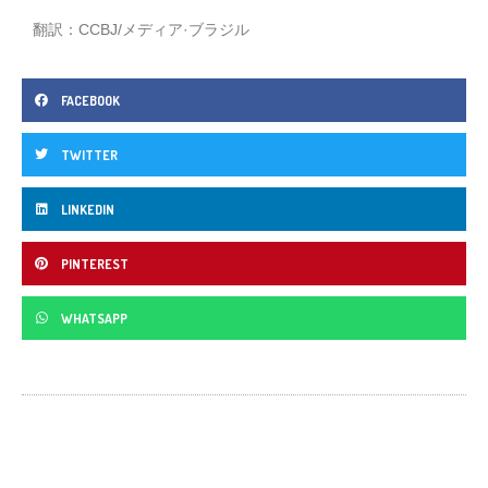
翻訳：CCBJ/メディア·ブラジル
FACEBOOK
TWITTER
LINKEDIN
PINTEREST
WHATSAPP