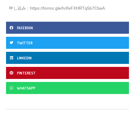
申し込み：
https://forms.gle/hr8vFXHRTq5b7CbeA
FACEBOOK
TWITTER
LINKEDIN
PINTEREST
WHATSAPP