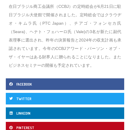
在日ブラジル商工会議所（CCBJ）の定時総会が6月21日に駐
日ブラジル大使館で開催されました。定時総会ではクラウヂ
オ・キムラ氏（PTC Japan）、チアゴ・フォンセカ氏
（Seara)、ヘナト・フェハーロ氏（Vale)の3名が新たに副代
表理事に選出され、昨年の決算報告と2024年の収支計画も承
認されています。今年のCCBJアワード・パーソン・オブ・
ザ・イヤーはある財界人に贈られることになりました。また
ビジネスセミナーの開催も予定されています。
FACEBOOK
TWITTER
LINKEDIN
PINTEREST