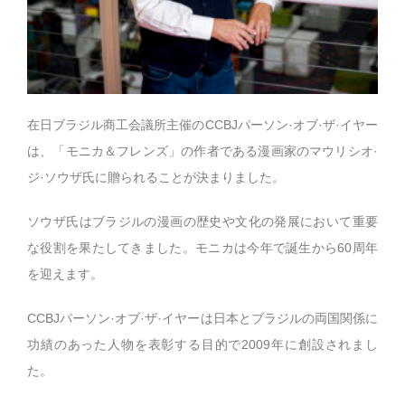
在日ブラジル商工会議所主催のCCBJパーソン·オブ·ザ·イヤー
は、「モニカ＆フレンズ」の作者である漫画家のマウリシオ·
ジ·ソウザ氏に贈られることが決まりました。
ソウザ氏はブラジルの漫画の歴史や文化の発展において重要
な役割を果たしてきました。モニカは今年で誕生から60周年
を迎えます。
CCBJパーソン·オブ·ザ·イヤーは日本とブラジルの両国関係に
功績のあった人物を表彰する目的で2009年に創設されまし
た。