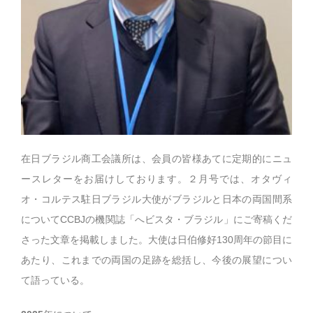
在日ブラジル商工会議所は、会員の皆様あてに定期的にニュ
ースレターをお届けしております。２月号では、オタヴィ
オ・コルテス駐日ブラジル大使がブラジルと日本の両国間系
についてCCBJの機関誌「へビスタ・ブラジル」にご寄稿くだ
さった文章を掲載しました。大使は日伯修好130周年の節目に
あたり、これまでの両国の足跡を総括し、今後の展望につい
て語っている。