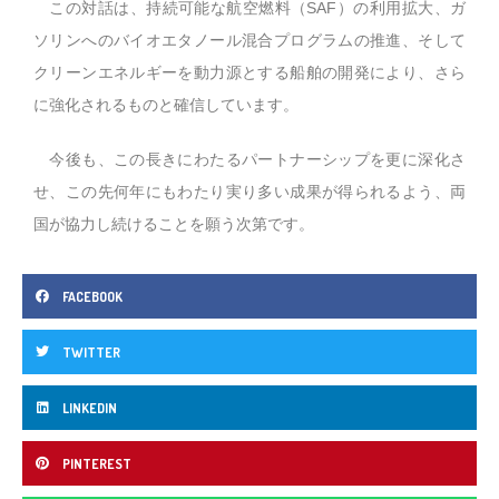
この対話は、持続可能な航空燃料（SAF）の利用拡大、ガ
ソリンへのバイオエタノール混合プログラムの推進、そして
クリーンエネルギーを動力源とする船舶の開発により、さら
に強化されるものと確信しています。
今後も、この長きにわたるパートナーシップを更に深化さ
せ、この先何年にもわたり実り多い成果が得られるよう、両
国が協力し続けることを願う次第です。
FACEBOOK
TWITTER
LINKEDIN
PINTEREST