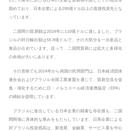
わたり南米における日本の主要な貿易相手国としての地位を
固めており、日本企業による290億ドル以上の直接投資先とな
っています。
二国間の貿易額は2024年に110億ドルに達しました。ブラ
ジルの対日輸出額は55.8億ドルで、その大部分を一次産品と
食品が占めています。従って、二国間貿易には拡大と多様化
の余地が大いにあります。
その意味でも2024年から両国の民間部門は、日本経済団体
連合会およびブラジル全国工業連盟を通じて、貿易交流を促
進・強化するために日・メルコスール経済連携協定（EPA）
の締結を提唱しています。
ブラジルに進出している日本企業の顕著な存在感も、二国
間関係に具体的な厚みをもたらしています。日系企業による
対ブラジル投資残高は、製造業、金融業、サービス業を中心