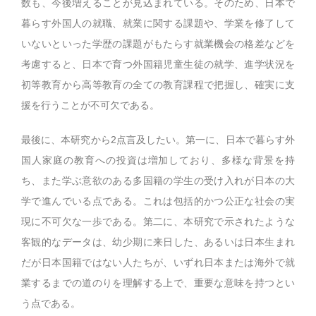
数も、今後増えることが見込まれている。そのため、日本で
暮らす外国人の就職、就業に関する課題や、学業を修了して
いないといった学歴の課題がもたらす就業機会の格差などを
考慮すると、日本で育つ外国籍児童生徒の就学、進学状況を
初等教育から高等教育の全ての教育課程で把握し、確実に支
援を行うことが不可欠である。
最後に、本研究から2点言及したい。第一に、日本で暮らす外
国人家庭の教育への投資は増加しており、多様な背景を持
ち、また学ぶ意欲のある多国籍の学生の受け入れが日本の大
学で進んでいる点である。これは包括的かつ公正な社会の実
現に不可欠な一歩である。第二に、本研究で示されたような
客観的なデータは、幼少期に来日した、あるいは日本生まれ
だが日本国籍ではない人たちが、いずれ日本または海外で就
業するまでの道のりを理解する上で、重要な意味を持つとい
う点である。