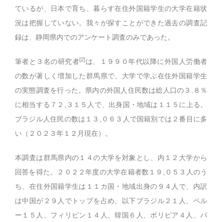
ているが、日本で育ち、暮らす在住外国籍学生の大学在籍状
況は把握していない。我々が探すことができた過去の調査記
録は、静岡県内でのアンケート調査のみであった。
[2]
筆者と３名の研究者
は、１９９０年代以降に外国人労働者
の数が著しく増加した群馬県で、大学で学ぶ在住外国籍学生
の実態調査を行った。県内の外国人住民数は総人口の３.８％
に相当する７２,３１５人で、出身国・地域は１１５に上る。
ブラジル人住民の数は１３,０６３人で国籍別では２番目に多
い（２０２３年１２月現在）。
本調査は群馬県内の１４の大学を対象とし、内１２大学から
回答を得た。２０２２年度の大学在籍者数１９,０５３人のう
ち、在住外国籍学生は１１カ国・地域出身の９４人で、内訳
は中国が２９人でトップを占め、以下ブラジル２１人、ペル
ー１５人、フィリピン１４人、韓国６人、ボリビア４人、パ