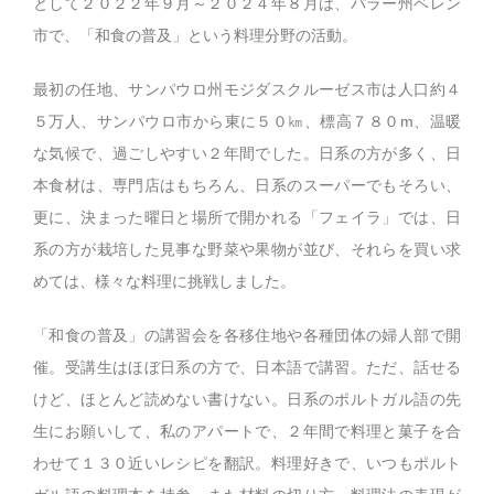
として２０２２年９月～２０２４年８月は、パラー州ベレン
市で、「和食の普及」という料理分野の活動。
最初の任地、サンパウロ州モジダスクルーゼス市は人口約４
５万人、サンパウロ市から東に５０㎞、標高７８０m、温暖
な気候で、過ごしやすい２年間でした。日系の方が多く、日
本食材は、専門店はもちろん、日系のスーパーでもそろい、
更に、決まった曜日と場所で開かれる「フェイラ」では、日
系の方が栽培した見事な野菜や果物が並び、それらを買い求
めては、様々な料理に挑戦しました。
「和食の普及」の講習会を各移住地や各種団体の婦人部で開
催。受講生はほぼ日系の方で、日本語で講習。ただ、話せる
けど、ほとんど読めない書けない。日系のポルトガル語の先
生にお願いして、私のアパートで、２年間で料理と菓子を合
わせて１３０近いレシピを翻訳。料理好きで、いつもポルト