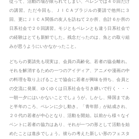
従って、活動の場が限られてしまい、ベレンでは４０回だけ
の講習。ただ今回も、ＪＩＣＡブラジルの要請で他州に３
回、更にＪＩＣＡ関係の友人を訪ねて２か所、合計６か所の
日系社会で２０回講習。モジともベレンとも違う日系社会で
の経験はとても新鮮でした。残念だったのは、魚との取り組
みが思うようにいかなかったこと。
どちらの要請先も現実は、会員の高齢化、若者の協会離れ。
それを解消するための一つのアイディア、アニメや漫画の中
の料理を取り上げることで協会に若者が興味を持ち、会員と
の交流に発展、ゆくゆくは日系社会を引き継いで行く・・・
一朝一夕にはいかないことでしょうが。しかし、帰国まであ
と半年のころ、ベレンに少し動き。「青年部」が結成され、
２０代の若者が中心となり、活動を開始。以前から様々なイ
ベントに若者の協力はあり、それが一つの形として活動を始
めたことは進歩でしょう。彼らの考えた新しい形のフェスタ