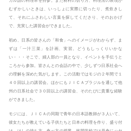
ガル語の料理本を持参。また材料の切り方、料理法の表現が
むずかしいときは、いっしょに実際に切ったり、煮炊きし
て、それにふさわしい言葉を探してくださり、そのおかげ
で、充実した講習会ができました。
初め、日系の皆さんの「和食」へのイメージがわからず、ま
ずは「一汁三菜」を計画、実習。どうもしっくりいかな
い・・・そこで、婦人部の一員となり、イベントを手伝うと
ころから参加。皆さんとの会話の中で、少しずつ日系社会へ
の理解を深めた気がします。この活動ではモジの２年間で１
４０回以上の講習会。ほかにもＪＩＣＡブラジルを通して他
州の日系社会で３０回以上の講習会、そのたびに貴重な経験
ができました。
モジには、ＪＩＣＡの同期で青年の日本語教師が３人いて、
彼女たちが教えている子供たちと日本の料理を作り、盛り付
け、はしの持ち方、食べ方の授業。林間学校では昼食にハヤ