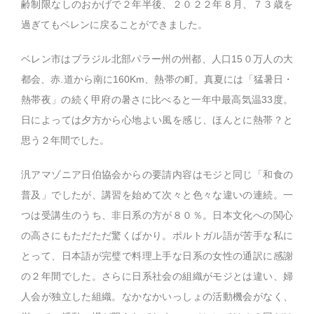
齢制限なしのおかげで２年半後、２０２２年８月、７３歳を
過ぎてもベレンに戻ることができました。
ベレン市はブラジル北部パラー州の州都、人口15０万人の大
都会、赤.道から南に160Km、熱帯の町。真夏には「猛暑日・
熱帯夜」の続く甲府の暑さに比べると一年中最高気温33度。
日によっては夕方から心地よい風を感じ、ほんとに熱帯？と
思う２年間でした。
汎アマゾニア日伯協会からの要請内容はモジと同じ「和食の
普及」でしたが、講習を始めて次々と色々な違いの連続。一
つは受講生のうち、非日系の方が８０％。日本文化への関心
の高さにもただただ驚くばかり。ポルトガル語が苦手な私に
とって、日本語が完璧で料理上手な日系の女性の通訳に感謝
の２年間でした。さらに日系社会の組織がモジとは違い、婦
人会が独立した組織。なかなかいっしょの活動機会がなく、