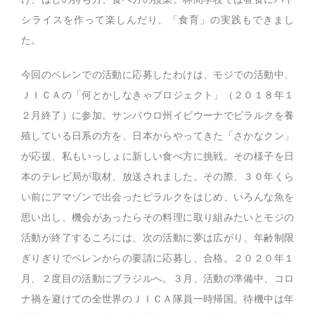
シライスを作って楽しんだり、「食育」の実践もできまし
た。
今回のベレンでの活動に応募したわけは、モジでの活動中、
ＪＩＣＡの「何とかしなきゃプロジェクト」（２０１８年１
２月終了）に参加。サンパウロ州イビウーナでピラルクを養
殖している日系の方を、日本からやってきた「さかなクン」
が応援、私もいっしょに新しい食べ方に挑戦。その様子を日
本のテレビ局が取材、放送されました。その際、３０年くら
い前にアマゾンで出会ったピラルクをはじめ、いろんな魚を
思い出し、機会があったらその料理に取り組みたいとモジの
活動が終了するころには、次の活動に夢は広がり、年齢制限
ぎりぎりでベレンからの要請に応募し、合格。２０２０年１
月、２度目の活動にブラジルへ。３月、活動の準備中、コロ
ナ禍を避けての全世界のＪＩＣＡ隊員一時帰国。待機中は年