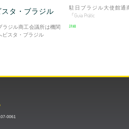
駐日ブラジル大使館通
ビスタ・ブラジル
「Guia Prátic
ブラジル商工会議所は機関
詳細
へビスタ・ブラジル
O
〒107-0061