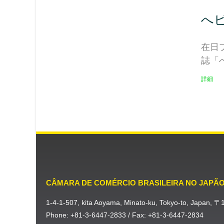
へ
在日
誌「
詳細
CÂMARA DE COMÉRCIO BRASILEIRA NO JAPÃ
1-4-1-507, kita Aoyama, Minato-ku, Tokyo-to, Japan, 
Phone: +81-3-6447-2833 / Fax: +81-3-6447-2834