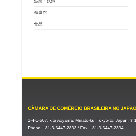
鉱業・鉄鋼
領事館
食品
CÂMARA DE COMÉRCIO BRASILEIRA NO JAPÃ
1-4-1-507, kita Aoyama, Minato-ku, Tokyo-to, Japan, 
Phone: +81-3-6447-2833 / Fax: +81-3-6447-2834