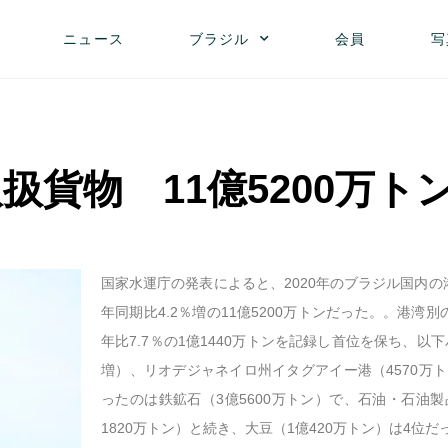
ニュース
ブラジル
会員
写
取扱貨物 11億5200万ト
国家水運庁の発表によると、2020年のブラジル国内
年同期比4.2％増の11億5200万トンだった。。港
年比7.7％の1億1440万トンを記録し首位を保ち、以下
増）、リオデジャネイロ州イタグアイー港（4570万ト
ったのは鉄鉱石（3億5600万トン）で、石油・石油製
1820万トン）と続き、大豆（1億420万トン）は4位だ