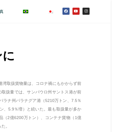
真
ンに
の港湾取扱貨物量は、コロナ禍にもかからず前
湾別の取扱量では、サンパウロ州サントス港が前
パラナ州パラナグア港（5210万トン、7.5％
ン、5.9％増）と続いた。最も取扱量が多か
品（2億6200万トン）、コンテナ貨物（1億
った。