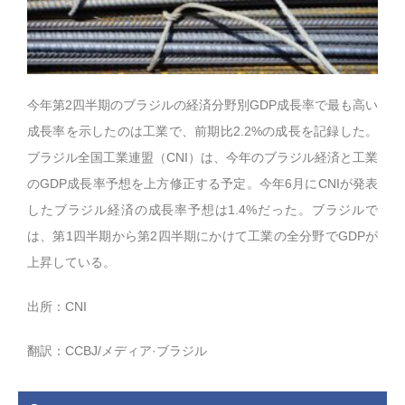
今年第2四半期のブラジルの経済分野別GDP成長率で最も高い
成長率を示したのは工業で、前期比2.2%の成長を記録した。
ブラジル全国工業連盟（CNI）は、今年のブラジル経済と工業
のGDP成長率予想を上方修正する予定。今年6月にCNIが発表
したブラジル経済の成長率予想は1.4%だった。ブラジルで
は、第1四半期から第2四半期にかけて工業の全分野でGDPが
上昇している。
出所：CNI
翻訳：CCBJ/メディア·ブラジル