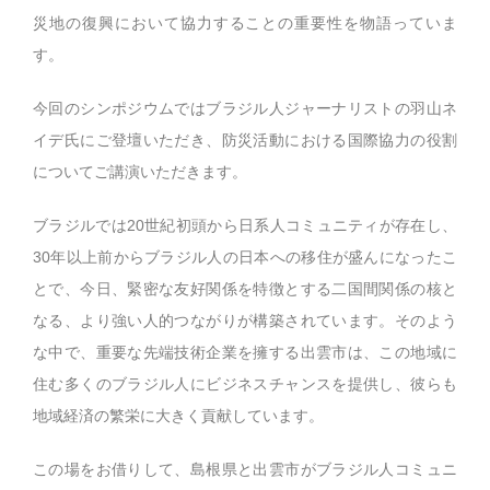
災地の復興において協力することの重要性を物語っていま
す。
今回のシンポジウムではブラジル人ジャーナリストの羽山ネ
イデ氏にご登壇いただき、防災活動における国際協力の役割
についてご講演いただきます。
ブラジルでは20世紀初頭から日系人コミュニティが存在し、
30年以上前からブラジル人の日本への移住が盛んになったこ
とで、今日、緊密な友好関係を特徴とする二国間関係の核と
なる、より強い人的つながりが構築されています。そのよう
な中で、重要な先端技術企業を擁する出雲市は、この地域に
住む多くのブラジル人にビジネスチャンスを提供し、彼らも
地域経済の繁栄に大きく貢献しています。
この場をお借りして、島根県と出雲市がブラジル人コミュニ