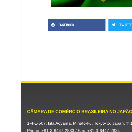
FACEBOOK
TWITT
CÂMARA DE COMÉRCIO BRASILEIRA NO JAPÃ
1-4-1-507, kita Aoyama, Minato-ku, Tokyo-to, Japan, 
Phone: +81-3-6447-2833 / Fax: +81-3-6447-2834