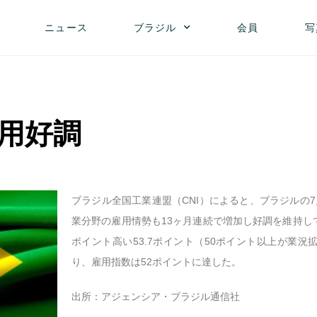
ニュース
ブラジル
会員
写
用好調
ブラジル全国工業連盟（CNI）によると、ブラジルの
業分野の雇用情勢も13ヶ月連続で増加し好調を維持して
ポイント高い53.7ポイント（50ポイント以上が業
り、雇用指数は52ポイントに達した。
出所：アジェンシア・ブラジル通信社