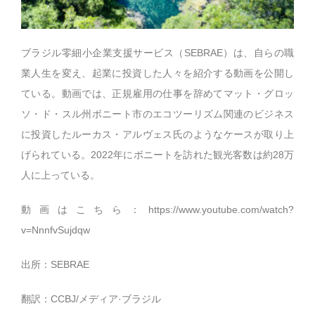
ブラジル零細小企業支援サービス（SEBRAE）は、自らの職
業人生を変え、起業に投資した人々を紹介する動画を公開し
ている。動画では、正規雇用の仕事を辞めてマット・グロッ
ソ・ド・スル州ボニート市のエコツーリズム関連のビジネス
に投資したルーカス・アルヴェス氏のようなケースが取り上
げられている。2022年にボニートを訪れた観光客数は約28万
人に上っている。
動画はこちら：
https://www.youtube.com/watch?
v=NnnfvSujdqw
出所：SEBRAE
翻訳：CCBJ/メディア·ブラジル