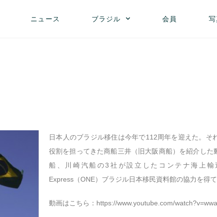
ニュース
ブラジル
会員
写
日本人のブラジル移住は今年で112周年を迎えた。そ
役割を担ってきた商船三井（旧大阪商船）を紹介した
船、川崎汽船の3社が設立したコンテナ海上輸送の
Express（ONE）ブラジル日本移民資料館の協力を得
動画はこちら：
https://www.youtube.com/watch?v=ww