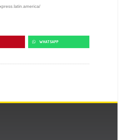
press.latin.america/
WHATSAPP