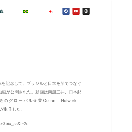
真
れを記念して、ブラジルと日本を船でつなぐ
動画が公開された。動画は商船三井、日本郵
グローバル企業Ocean Network
てが制作した。
axGbiu_ss&t=2s