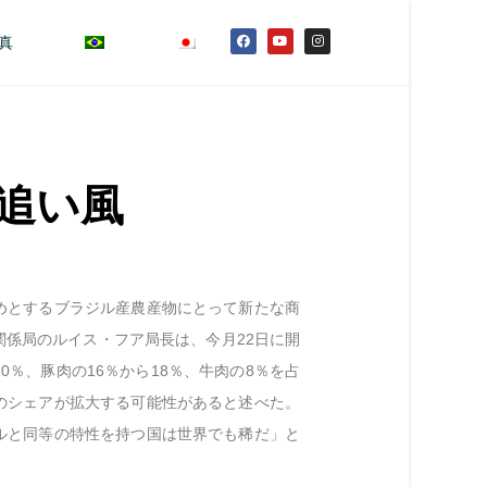
真
追い風
めとするブラジル産農産物にとって新たな商
関係局のルイス・フア局長は、今月
22
日に開
30
％、豚肉の
16
％から
18
％、牛肉の
8
％を占
のシェアが拡大する可能性があると述べた。
ルと同等の特性を持つ国は世界でも稀だ」と