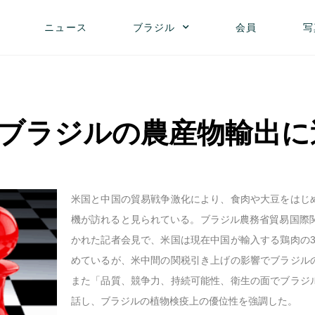
ニュース
ブラジル
会員
写
ブラジルの農産物輸出に
米国と中国の貿易戦争激化により、食肉や大豆をはじ
機が訪れると見られている。ブラジル農務省貿易国際
かれた記者会見で、米国は現在中国が輸入する鶏肉の
めているが、米中間の関税引き上げの影響でブラジル
また「品質、競争力、持続可能性、衛生の面でブラジ
話し、ブラジルの植物検疫上の優位性を強調した。