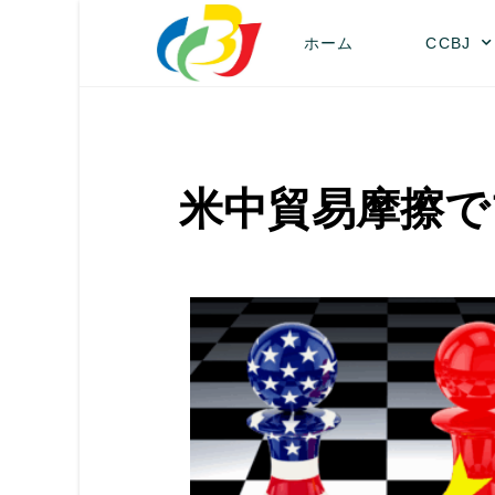
ホーム
CCBJ
米中貿易摩擦で