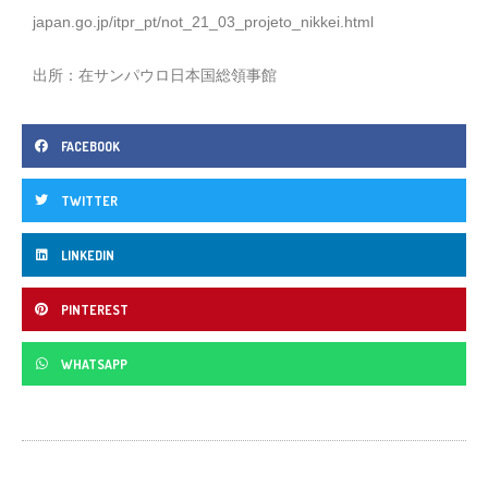
japan.go.jp/itpr_pt/not_21_03_projeto_nikkei.html
出所：在サンパウロ日本国総領事館
FACEBOOK
TWITTER
LINKEDIN
PINTEREST
WHATSAPP