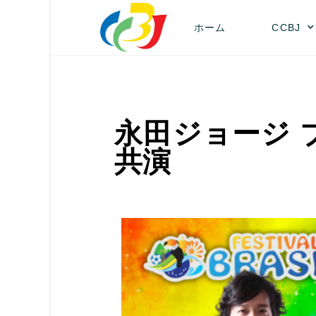
ホーム
CCBJ
永田ジョージ 
共演