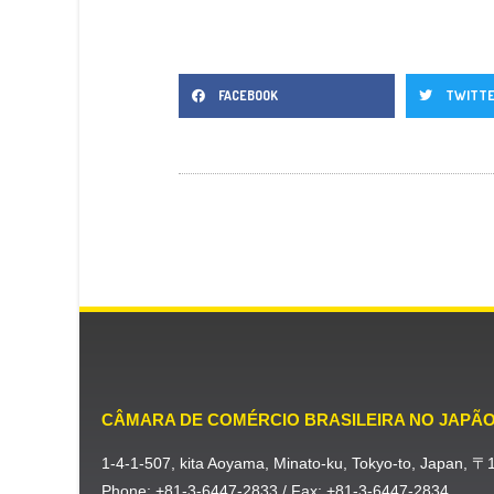
FACEBOOK
TWITT
CÂMARA DE COMÉRCIO BRASILEIRA NO JAPÃ
1-4-1-507, kita Aoyama, Minato-ku, Tokyo-to, Japan, 
Phone: +81-3-6447-2833 / Fax: +81-3-6447-2834