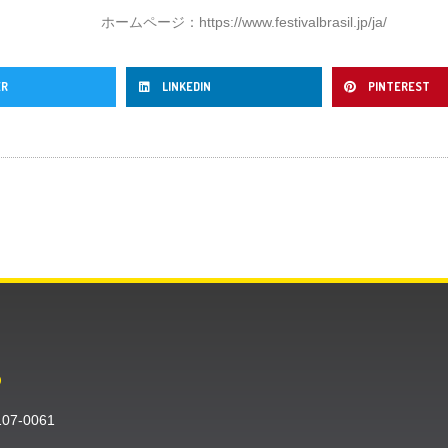
ホームページ：
https://www.festivalbrasil.jp/ja/
ER
LINKEDIN
PINTEREST
O
〒107-0061