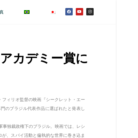
真
 アカデミー賞に
・フィリオ監督の映画『シークレット・エー
部門のブラジル代表作品に選ばれたと発表し
、軍事独裁政権下のブラジル。映画では、レシ
ロが、スパイ活動と偏執的な世界に巻き込ま