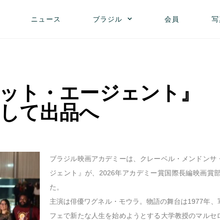
ニュース
ブラジル
会員
写
ット・エージェント』
して出品へ
ブラジル映画アカデミーは、クレーベル・メンドンサ
ジェント』が、2026年アカデミー賞国際長編映画賞
た。
主演は俳優ワグネル・モウラ。物語の舞台は1977年
フェで新たな人生を始めようとする大学教授のマルセ