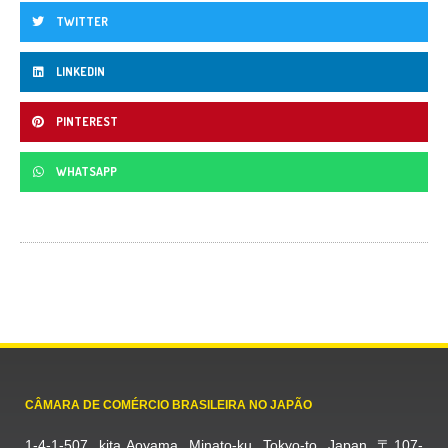
TWITTER
LINKEDIN
PINTEREST
WHATSAPP
CÂMARA DE COMÉRCIO BRASILEIRA NO JAPÃO
1-4-1-507, kita Aoyama, Minato-ku, Tokyo-to, Japan, 〒107-