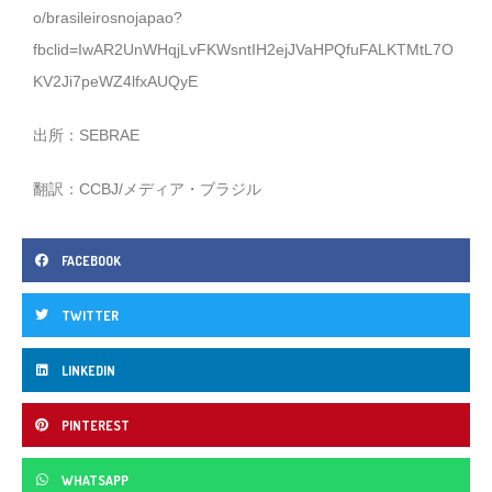
o/brasileirosnojapao?
fbclid=IwAR2UnWHqjLvFKWsntIH2ejJVaHPQfuFALKTMtL7O
KV2Ji7peWZ4lfxAUQyE
出所：SEBRAE
翻訳：CCBJ/メディア・ブラジル
FACEBOOK
TWITTER
LINKEDIN
PINTEREST
WHATSAPP