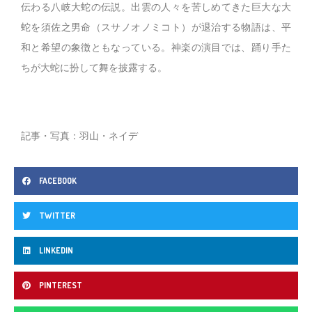
伝わる八岐大蛇の伝説。出雲の人々を苦しめてきた巨大な大
蛇を須佐之男命（スサノオノミコト）が退治する物語は、平
和と希望の象徴ともなっている。神楽の演目では、踊り手た
ちが大蛇に扮して舞を披露する。
記事・写真：羽山・ネイデ
FACEBOOK
TWITTER
LINKEDIN
PINTEREST