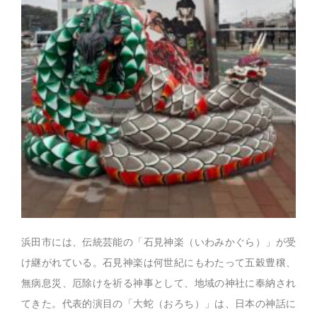
浜田市には、伝統芸能の「石見神楽（いわみかぐら）」が受
け継がれている。石見神楽は何世紀にもわたって五穀豊穣、
無病息災、厄除けを祈る神事として、地域の神社に奉納され
てきた。代表的演目の「大蛇（おろち）」は、日本の神話に