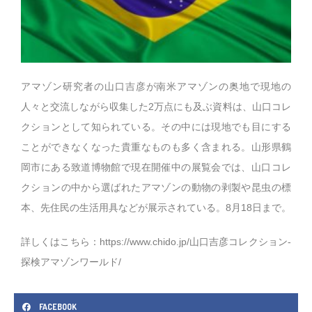
アマゾン研究者の山口吉彦が南米アマゾンの奥地で現地の
人々と交流しながら収集した2万点にも及ぶ資料は、山口コレ
クションとして知られている。その中には現地でも目にする
ことができなくなった貴重なものも多く含まれる。山形県鶴
岡市にある致道博物館で現在開催中の展覧会では、山口コレ
クションの中から選ばれたアマゾンの動物の剥製や昆虫の標
本、先住民の生活用具などが展示されている。8月18日まで。
詳しくはこちら：
https://www.chido.jp/山口吉彦コレクション-
探検アマゾンワールド/
FACEBOOK