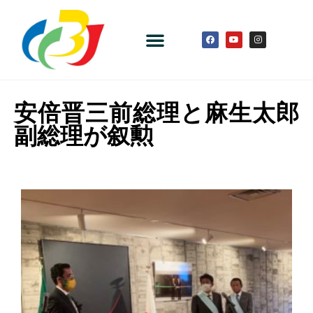
安倍晋三前総理と麻生太郎
副総理が叙勲