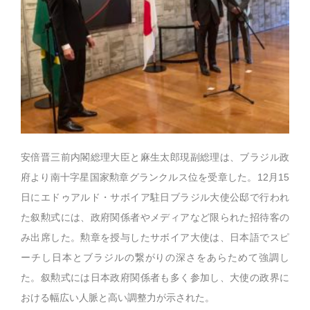
安倍晋三前内閣総理大臣と麻生太郎現副総理は、ブラジル政
府より南十字星国家勲章グランクルス位を受章した。12月15
日にエドゥアルド・サボイア駐日ブラジル大使公邸で行われ
た叙勲式には、政府関係者やメディアなど限られた招待客の
み出席した。勲章を授与したサボイア大使は、日本語でスピ
ーチし日本とブラジルの繋がりの深さをあらためて強調し
た。叙勲式には日本政府関係者も多く参加し、大使の政界に
おける幅広い人脈と高い調整力が示された。