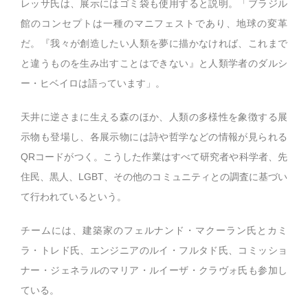
レッサ氏は、展示にはゴミ袋も使用すると説明。「ブラジル
館のコンセプトは一種のマニフェストであり、地球の変革
だ。『我々が創造したい人類を夢に描かなければ、これまで
と違うものを生み出すことはできない』と人類学者のダルシ
ー・ヒベイロは語っています」。
天井に逆さまに生える森のほか、人類の多様性を象徴する展
示物も登場し、各展示物には詩や哲学などの情報が見られる
QRコードがつく。こうした作業はすべて研究者や科学者、先
住民、黒人、LGBT、その他のコミュニティとの調査に基づい
て行われているという。
チームには、建築家のフェルナンド・マクーラン氏とカミ
ラ・トレド氏、エンジニアのルイ・フルタド氏、コミッショ
ナー・ジェネラルのマリア・ルイーザ・クラヴォ氏も参加し
ている。