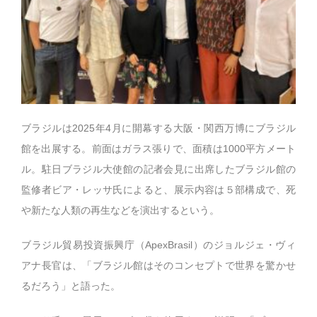
ブラジルは2025年4月に開幕する大阪・関西万博にブラジル
館を出展する。前面はガラス張りで、面積は1000平方メート
ル。駐日ブラジル大使館の記者会見に出席したブラジル館の
監修者ビア・レッサ氏によると、展示内容は５部構成で、死
や新たな人類の再生などを演出するという。
ブラジル貿易投資振興庁（ApexBrasil）のジョルジェ・ヴィ
アナ長官は、「ブラジル館はそのコンセプトで世界を驚かせ
るだろう」と語った。