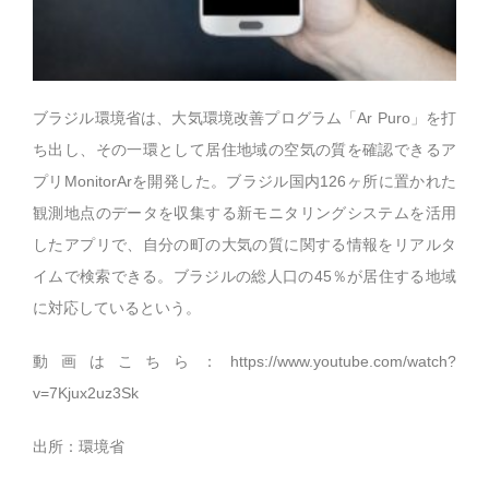
ブラジル環境省は、大気環境改善プログラム「Ar Puro」を打
ち出し、その一環として居住地域の空気の質を確認できるア
プリMonitorArを開発した。ブラジル国内126ヶ所に置かれた
観測地点のデータを収集する新モニタリングシステムを活用
したアプリで、自分の町の大気の質に関する情報をリアルタ
イムで検索できる。ブラジルの総人口の45％が居住する地域
に対応しているという。
動画はこちら：
https://www.youtube.com/watch?
v=7Kjux2uz3Sk
出所：環境省