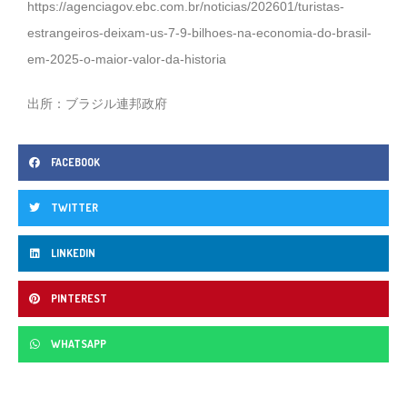
https://agenciagov.ebc.com.br/noticias/202601/turistas-
estrangeiros-deixam-us-7-9-bilhoes-na-economia-do-brasil-
em-2025-o-maior-valor-da-historia
出所：ブラジル連邦政府
FACEBOOK
TWITTER
LINKEDIN
PINTEREST
WHATSAPP