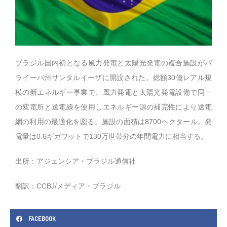
ブラジル国内初となる風力発電と太陽光発電の複合施設がパ
ライーバ州サンタルイーザに開設された。総額30億レアル規
模の新エネルギー事業で、風力発電と太陽光発電設備で同一
の変電所と送電線を使用しエネルギー源の補完性により送電
網の利用の最適化を図る。施設の面積は8700ヘクタール。発
電量は0.6ギガワットで130万世帯分の年間電力に相当する。
出所：アジェンシア・ブラジル通信社
翻訳：CCBJ/メディア・ブラジル
FACEBOOK