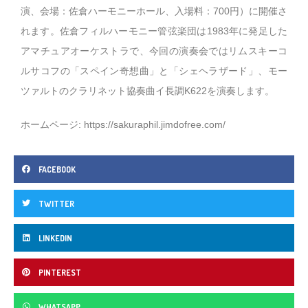
演、会場：佐倉ハーモニーホール、入場料：700円）に開催さ
れます。佐倉フィルハーモニー管弦楽団は1983年に発足した
アマチュアオーケストラで、今回の演奏会ではリムスキーコ
ルサコフの「スペイン奇想曲」と「シェヘラザード」、モー
ツァルトのクラリネット協奏曲イ長調K622を演奏します。
ホームページ:
https://sakuraphil.jimdofree.com/
FACEBOOK
TWITTER
LINKEDIN
PINTEREST
WHATSAPP