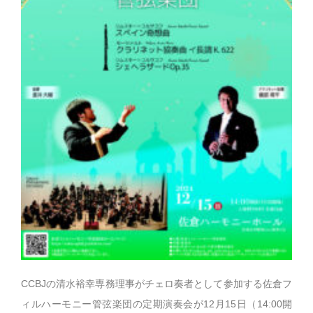
CCBJの清水裕幸専務理事がチェロ奏者として参加する佐倉フ
ィルハーモニー管弦楽団の定期演奏会が12月15日（14:00開