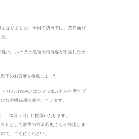
題となりました。今回の訪日では、貿易面だ
した。
関係は、ルーラ大統領や招待客が出席した天
皇陛下のお言葉を掲載しました。
とりわけANAとエンブラエル社の合意でブ
社に航空機15機を発注しています。
）、20日（日）に開催いたします。
ゲストとして歌手の宮沢和史さんが登場しま
すので、ご期待ください。