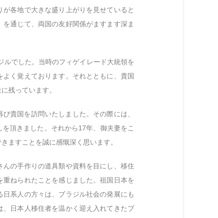
りが各地で大きな盛り上がりを見せていると
」を通じて、両国の友好関係がますます深ま
ラジルでした。当時のフィゲイレード大統領を
をよく覚えております。それとともに、貴国
象に残っています。
は再び貴国を訪問いたしました。その際には、
を頂きました。それから17年、御夫妻をこ
できますことを誠に感慨深く思います。
さんの手作りの道具類や資料を目にし、移住
を重ねられたことを感じました。祖国日本を
る日系人の方々は、ブラジル社会の発展にも
は、日本人移住者を温かく迎え入れてきたブ