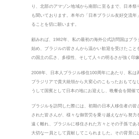
り、北部のアマゾン地域から南部に至るまで、日本祭
も聞いております。本年の「日本ブラジル友好交流年
ることを切に願います。
顧みれば、1982年、私の最初の海外公式訪問国はブ
始め、ブラジルの皆さんから温かい歓迎を受けたこと
の国土の広さ、多様性、そして人々の明るさが強く印
2008年、日本人ブラジル移住100周年にあたり、私
ブラジリアで貴大統領から大変心のこもったおもてなし
うして国賓として日本の地にお迎えし、晩餐会を開催
ブラジルを訪問した際には、初期の日本人移住者の皆
された皆さんが、様々な御苦労を乗り越えながら努力
遠く離れ、ブラジルに移住された方々とその子孫であ
大切な一員として貢献してこられました。その背景に