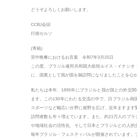
どうぞよろしくお願いします。
CCBJ会頭
行徳セルソ
(寄稿)
宮中晩餐におけるお言葉 令和7年3月25日
この度、ブラジル連邦共和国大統領ルイス・イナシオ
に、国賓として我が国を御訪問になりましたことを心
私たちは本年、1895年にブラジルと我が国との外交関
ます。この130年にわたる交流の中で、日ブラジル両
スポーツなど幅広い分野に裾野を広げ、近年ますます
訪問者数も年々増えています。また、約21万人のブラ
や地域社会の活性化、そして日本とブラジルとの人的
毎年ブラジル・フェスティバルが開催されています。