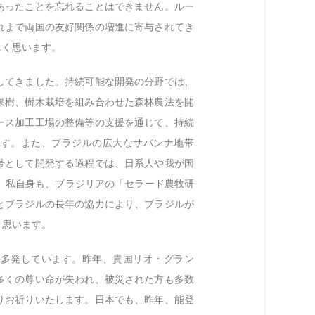
あったことを忘れることはできません。ルー
れまで両国の友好関係の増進に寄与されてき
しく思います。
してきました。持続可能な開発の分野では、
果樹、樹木栽培を組み合わせた森林農法を開
ース加工工場の整備等の支援を通じて、持続
ます。また、ブラジルの広大なサバンナ地帯
帯として開発する過程では、日系人や我が国
す。私自身も、ブラジリアの「セラード農牧研
とブラジルの長年の協力により、ブラジルが
く思います。
が多発しています。昨年、貴国リオ・グラン
多くの尊い命が失われ、被災された方も多数
りお祈りいたします。日本でも、昨年、能登