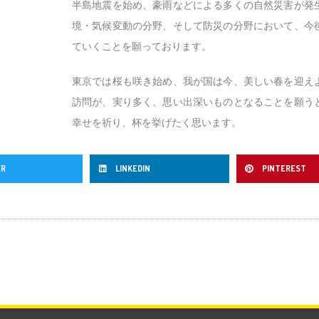
半島地震を始め、豪雨などによる多くの自然災害が発
境・気候変動の分野、そして防災の分野において、今
ていくことを願っております。
東京では桜も咲き始め、我が国は今、美しい春を迎え
訪問が、実り多く、思い出深いものとなることを願う
幸せを祈り、杯を挙げたく思います。
ER
LINKEDIN
PINTEREST