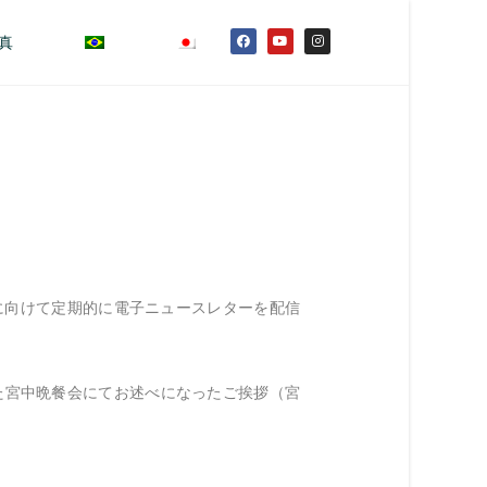
真
に向けて定期的に電子ニュースレターを配信
た宮中晩餐会にてお述べになったご挨拶（宮
：