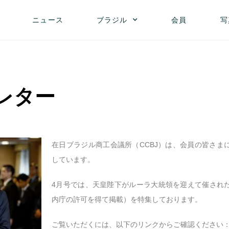
ニュース
ブラジル
会員
写
スレター
在日ブラジル商工会議所（CCBJ）は、会員の皆さま
しています。
4月号では、天皇陛下がルーラ大統領を迎えて催され
内庁の許可を得て掲載）を特集しております。
ご覧いただくには、以下のリンクからご確認ください