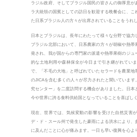
ラジル政府、そしてブラジル国民の皆さんの御厚意が
ラ大統領の国賓としての訪日を歓迎する晩餐会に、こ
た日系ブラジル人の方々が出席されていることをうれ
日本とブラジルは、長年にわたって様々な分野で協力
ブラジル北部において、日系農家の方々が胡椒や熱帯
発され、我が国からの専門家の派遣や熱帯果樹のジュ
的な土地利用や森林保全が今日まで引き継がれてい
で、「不毛の大地」と呼ばれていたセラードを農業地
のJICAを含む多くの人々が尽力されたと聞いていま
究センター」を二度訪問する機会がありました。日本
今や世界に誇る食料供給国となっていることを喜ばし
現在、世界では、気候変動の影響を受けた自然災害
デ・ド・スール州で発生した豪雨による洪水により、
に及んだことに心が痛みます。一日も早い復興を心よ