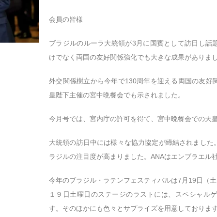
会員の皆様
ブラジルのルーラ大統領が3月に国賓として訪日し話
けでなく両国の友好関係強化でも大きな成果がありま
外交関係樹立から今年で130周年を迎える両国の友好
皇陛下主催の宮中晩餐会でも示されました。
今月号では、宮内庁の許可を得て、宮中晩餐会での天
大統領の訪日中には様々な協力協定が締結されました。
ラジルの注目度が高まりました。ANAはエンブラエル
今年のブラジル・ラテンフェスティバルは7月19日（土
１９日土曜日のステージのラストには、スペシャル
す。そのほかにも色々とサプライズを用意しておりま