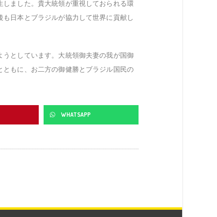
生しました。貴大統領が重視しておられる環
後も日本とブラジルが協力して世界に貢献し
ようとしています。大統領御夫妻の我が国御
とともに、お二方の御健勝とブラジル国民の
WHATSAPP