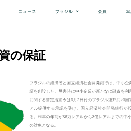
ニュース
ブラジル
会員
写
資の保証
ブラジルの経済省と国立経済社会開発銀行は、中小企
証を創設した。災害時に中小企業が新たなに融資を利
に関する暫定措置令は6月2日付のブラジル連邦共和国
アル提供する承認を受け、国立経済社会開発銀行が投
る。昨年の年商が36万レアルから3億レアルまでの中小
の対象となる。