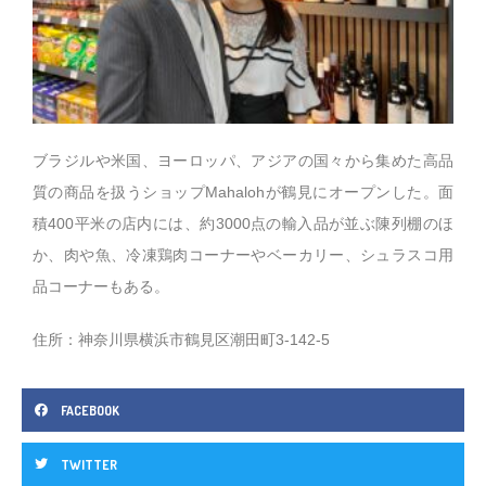
ブラジルや米国、ヨーロッパ、アジアの国々から集めた高品
質の商品を扱うショップMahalohが鶴見にオープンした。面
積400平米の店内には、約3000点の輸入品が並ぶ陳列棚のほ
か、肉や魚、冷凍鶏肉コーナーやベーカリー、シュラスコ用
品コーナーもある。
住所：神奈川県横浜市鶴見区潮田町3-142-5
FACEBOOK
TWITTER