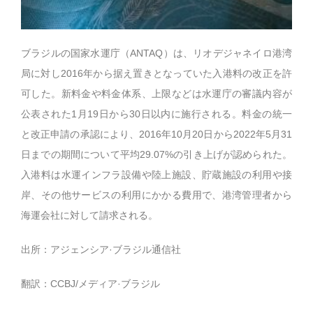
ブラジルの国家水運庁（ANTAQ）は、リオデジャネイロ港湾
局に対し2016年から据え置きとなっていた入港料の改正を許
可した。新料金や料金体系、上限などは水運庁の審議内容が
公表された1月19日から30日以内に施行される。料金の統一
と改正申請の承認により、2016年10月20日から2022年5月31
日までの期間について平均29.07%の引き上げが認められた。
入港料は水運インフラ設備や陸上施設、貯蔵施設の利用や接
岸、その他サービスの利用にかかる費用で、港湾管理者から
海運会社に対して請求される。
出所：アジェンシア·ブラジル通信社
翻訳：CCBJ/メディア·ブラジル