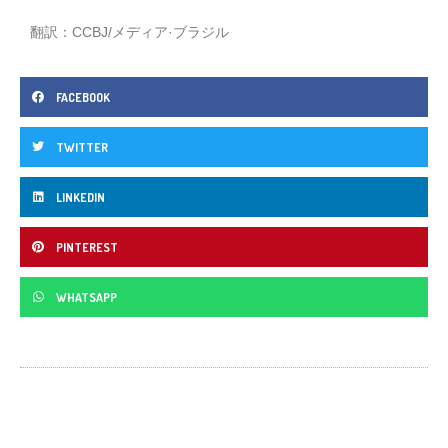
翻訳：CCBJ/メディア·ブラジル
FACEBOOK
TWITTER
LINKEDIN
PINTEREST
WHATSAPP