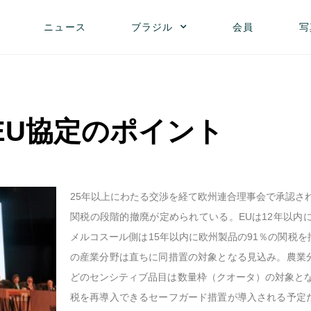
ニュース
ブラジル
会員
写
EU協定のポイント
25年以上にわたる交渉を経て欧州連合理事会で承認さ
関税の段階的撤廃が定められている。EUは12年以内
メルコスール側は15年以内に欧州製品の91％の関税
の産業分野は直ちに同措置の対象となる見込み。農業
どのセンシティブ品目は数量枠（クオータ）の対象とな
税を再導入できるセーフガード措置が導入される予定