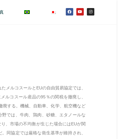
真
れたメルコスールとEUの自由貿易協定では、
にメルコスール産品の95％の関税を撤廃し、
を撤廃する。機械、自動車、化学、航空機など
分野では、牛肉、鶏肉、砂糖、エタノールな
り、市場の不均衡が生じた場合にはEUが関
だ。同協定では厳格な衛生基準が維持され、