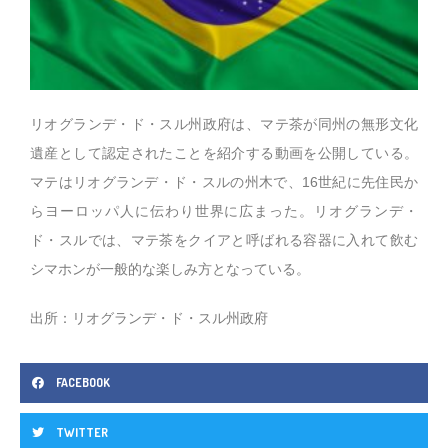
リオグランデ・ド・スル州政府は、マテ茶が同州の無形文化
遺産として認定されたことを紹介する動画を公開している。
マテはリオグランデ・ド・スルの州木で、16世紀に先住民か
らヨーロッパ人に伝わり世界に広まった。リオグランデ・
ド・スルでは、マテ茶をクイアと呼ばれる容器に入れて飲む
シマホンが一般的な楽しみ方となっている。
出所：リオグランデ・ド・スル州政府
FACEBOOK
TWITTER