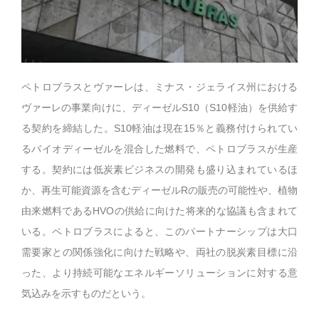
ペトロブラスとヴァーレは、ミナス・ジェライス州における
ヴァーレの事業向けに、ディーゼルS10（S10軽油）を供給す
る契約を締結した。S10軽油は現在15％と義務付けられてい
るバイオディーゼルを混合した燃料で、ペトロブラスが生産
する。契約には低炭素ビジネスの開発も盛り込まれているほ
か、再生可能資源を含むディーゼルRの販売の可能性や、植物
由来燃料であるHVOの供給に向けた将来的な協議も含まれて
いる。ペトロブラスによると、このパートナーシップは大口
需要家との関係強化に向けた戦略や、両社の脱炭素目標に沿
った、より持続可能なエネルギーソリューションに対する意
気込みを示すものだという。