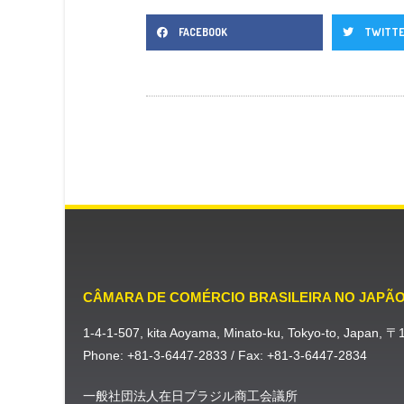
FACEBOOK
TWITT
CÂMARA DE COMÉRCIO BRASILEIRA NO JAPÃ
1-4-1-507, kita Aoyama, Minato-ku, Tokyo-to, Japan, 
Phone: +81-3-6447-2833 / Fax: +81-3-6447-2834
一般社団法人在日ブラジル商工会議所