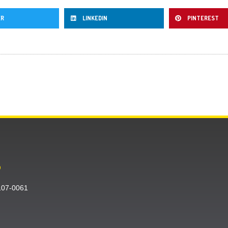
ER
LINKEDIN
PINTEREST
O
〒107-0061