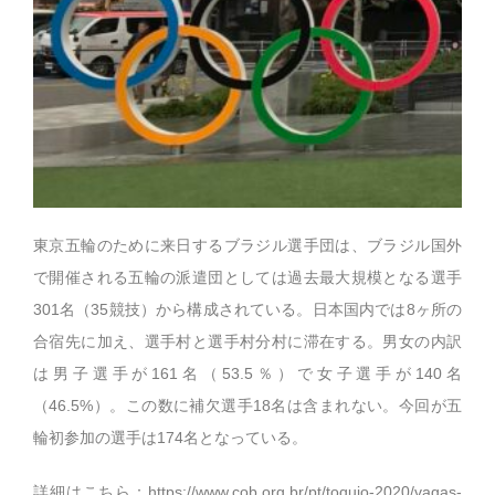
東京五輪のために来日するブラジル選手団は、ブラジル国外
で開催される五輪の派遣団としては過去最大規模となる選手
301名（35競技）から構成されている。日本国内では8ヶ所の
合宿先に加え、選手村と選手村分村に滞在する。男女の内訳
は男子選手が161名（53.5％）で女子選手が140名
（46.5%）。この数に補欠選手18名は含まれない。今回が五
輪初参加の選手は174名となっている。
詳細はこちら：
https://www.cob.org.br/pt/toquio-2020/vagas-