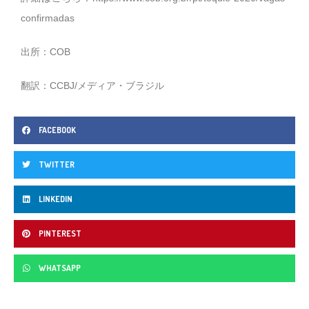
confirmadas
出所：COB
翻訳：CCBJ/メディア・ブラジル
FACEBOOK
TWITTER
LINKEDIN
PINTEREST
WHATSAPP