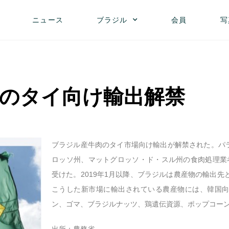
ニュース
ブラジル
会員
写
のタイ向け輸出解禁
ブラジル産牛肉のタイ市場向け輸出が解禁された。パ
ロッソ州、マットグロッソ・ド・スル州の食肉処理業
受けた。2019年1月以降、ブラジルは農産物の輸出先
こうした新市場に輸出されている農産物には、韓国
ン、ゴマ、ブラジルナッツ、鶏遺伝資源、ポップコー
出所：農務省