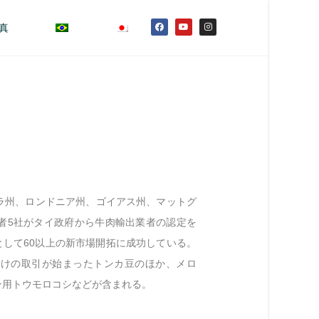
真
ラ州、ロンドニア州、ゴイアス州、マットグ
者5社がタイ政府から牛肉輸出業者の認定を
として60以上の新市場開拓に成功している。
向けの取引が始まったトンカ豆のほか、メロ
ン用トウモロコシなどが含まれる。