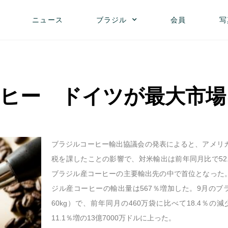
ニュース
ブラジル
会員
写
ヒー ドイツが最大市場
ブラジルコーヒー輸出協議会の発表によると、アメリカ
税を課したことの影響で、対米輸出は前年同月比で52
ブラジル産コーヒーの主要輸出先の中で首位となった
ジル産コーヒーの輸出量は567％増加した。9月のブ
60kg）で、前年同月の460万袋に比べて18.4％
11.1％増の13億7000万ドルに上った。