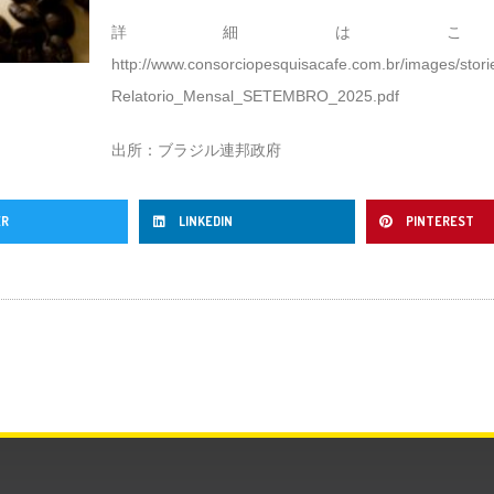
詳細は
http://www.consorciopesquisacafe.com.br/images/sto
Relatorio_Mensal_SETEMBRO_2025.pdf
出所：ブラジル連邦政府
ER
LINKEDIN
PINTEREST