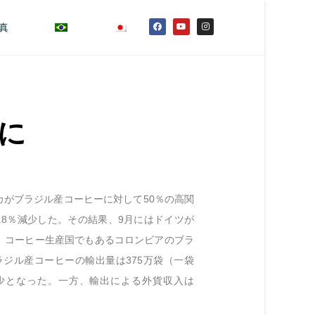
真
に
がブラジル産コーヒーに対して50％の高関
.8％減少した。その結果、9月にはドイツが
。コーヒー生産国でもあるコロンビアのブラ
ラジル産コーヒーの輸出量は375万袋（一袋
の減少となった。一方、輸出による外貨収入は