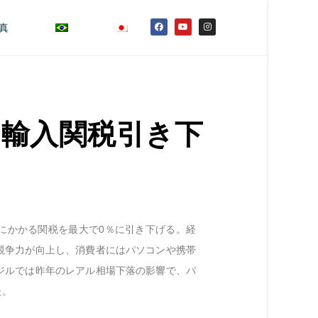
真
の輸入関税引き下
にかかる関税を最大で0％に引き下げる。経
競争力が向上し、消費者にはパソコンや携帯
ジルでは昨年のレアル相場下落の影響で、パ
た。