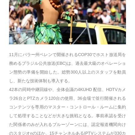
11月にパラー州ベレンで開催されるCOP30でホスト放送局を
務めるブラジル公共放送(EBC)は、過去最大級のオペレーショ
ン態勢の準備を開始した。総勢300人以上のスタッフを動員
し、新たな技術体制も導入する。
42本の同時中継回線や、全体会議の4KUHD 配信、HDTVカメ
ラ26台とPTZカメラ120台の使用、36会場で並行開催される
コンテンツを専用のマスター・コントロール・ルームに集約
して処理することなどが大きな挑戦となる。事前承認を受け
た関係者のみが入れるブルーゾーンには、認定報道機関向け
のスタジオnのほか、15チャンネルあるIPTVシステムが330カ