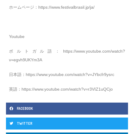
ホームページ：
https://www.festivalbrasil.jp/ja/
Youtube
ポルトガル語：
https://www.youtube.com/watch?
v=egvh9UKYm3A
日本語：
https://www.youtube.com/watch?v=JYbcfr9ysrc
英語：
https://www.youtube.com/watch?v=r3VIZ1uQCjo
FACEBOOK
TWITTER